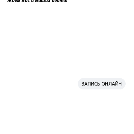
Ждем Вас и Ваших детей!
ЗАПИСАТЬСЯ ПРЯМО СЕЙЧАС
НА ПРОБНОЕ ЗАНЯТИЕ
Напишите нам
ЗАПИСЬ ОНЛАЙН