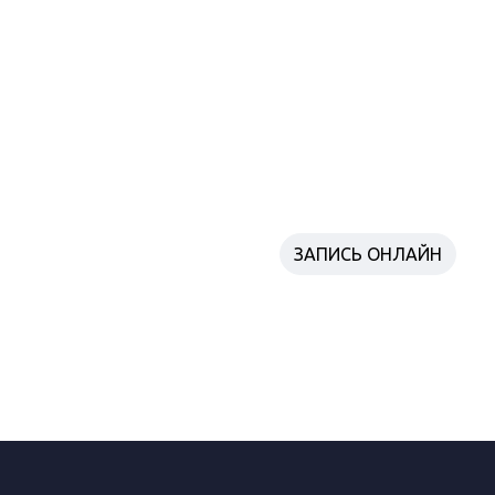
ЗАПИСАТЬСЯ ПРЯМО СЕЙЧАС
НА ПРОБНОЕ ЗАНЯТИЕ
Напишите нам
ЗАПИСЬ ОНЛАЙН