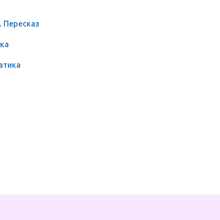
. Пересказ
ка
атика