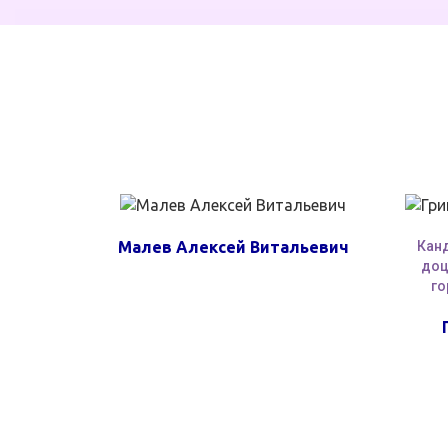
Малев Алексей Витальевич
Канд
доц
го