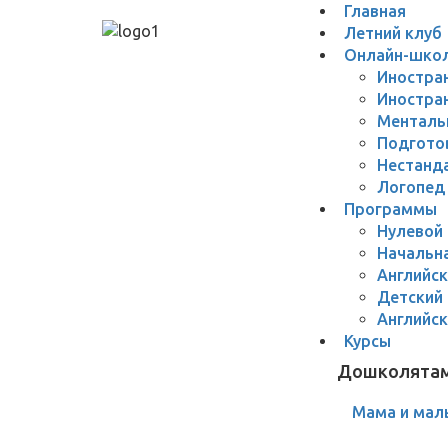
Главная
Летний клуб
Онлайн-шко
Иностра
Иностра
Менталь
Подгото
Нестанд
Логопед
Программы
Нулевой 
Начальн
Английск
Детский
Английск
Курсы
Дошколята
Мама и ма