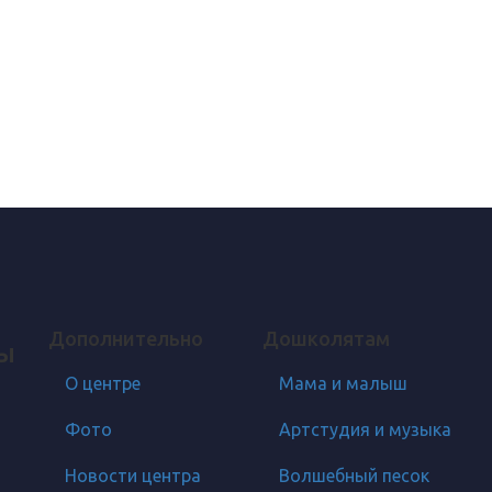
Дополнительно
Дошколятам
ды
О центре
Мама и малыш
Фото
Артстудия и музыка
Новости центра
Волшебный песок