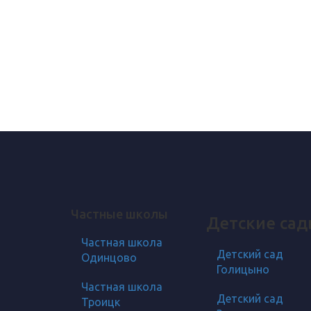
Напишите нам
Частные школы
Детские са
Частная школа
Детский сад
Одинцово
Голицыно
Частная школа
Детский сад
Троицк