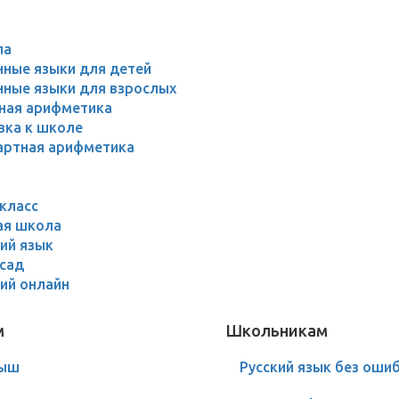
ла
нные языки для детей
нные языки для взрослых
ная арифметика
вка к школе
артная арифметика
класс
ая школа
ий язык
 сад
ий онлайн
м
Школьникам
лыш
Русский язык без оши