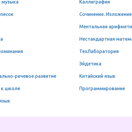
и музыка
Каллиграфия
песок
Сочинение. Изложение
Ментальная арифмети
ка
Нестандартная матем
поминания
ТехЛаборатория
Эйдетика
ально-речевое развитие
Китайский язык
 к школе
Программирование
 язык