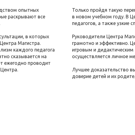
одством опытных
Только пройдя такую пере
рые раскрывают все
в новом учебном году. В Ц
.
педагогов, а также узкие 
ультации, в которых
Руководители Центра Маг
Центра Магистра.
грамотно и эффективно. 
ализм каждого педагога
игровым и дидактическим
тно сказывается на
осуществляется личное м
ет ежегодно проводит
Центра.
Лучшее доказательство вы
доверие детей и их родите
АС
НА ПРОБНОЕ ЗАНЯТИЕ